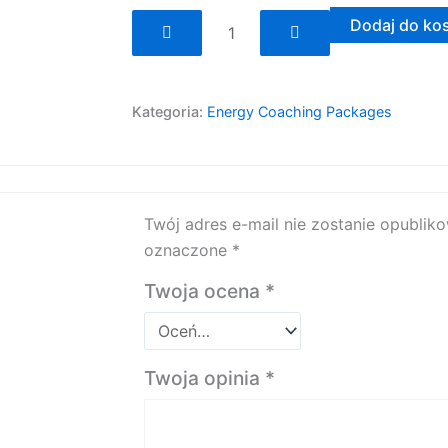
ilość
Dodaj do ko
Claim
Your
Power
Kategoria:
Energy Coaching Packages
Back!
|
6
Months
Twój adres e-mail nie zostanie opublik
Session
oznaczone
*
Twoja ocena
*
Twoja opinia
*