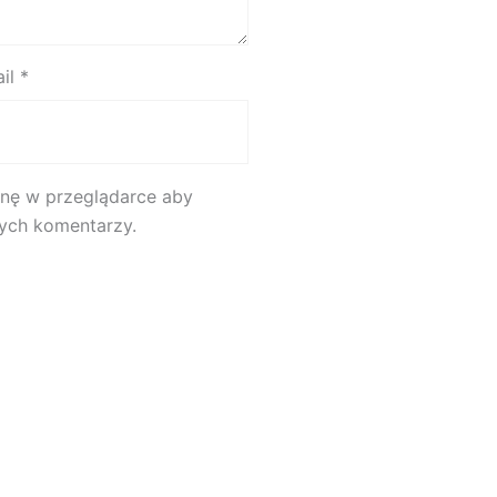
ail
*
rynę w przeglądarce aby
nych komentarzy.