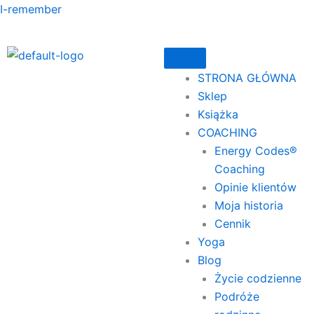
Przejdź
I-remember
do
treści
STRONA GŁÓWNA
Sklep
Książka
COACHING
Energy Codes®
Coaching
Opinie klientów
Moja historia
Cennik
Yoga
Blog
Życie codzienne
Podróże