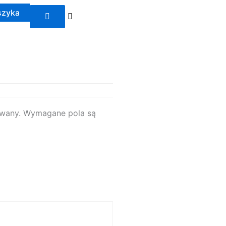
szyka
owany.
Wymagane pola są